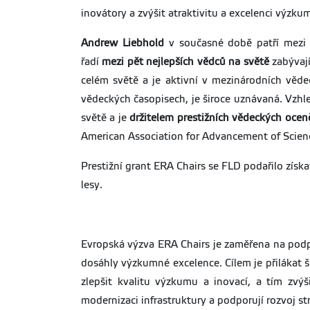
inovátory a zvýšit atraktivitu a excelenci výzku
Andrew Liebhold
v současné době patří mezi 
řadí
mezi pět nejlepších vědců na světě
zabývají
celém světě a je aktivní v mezinárodních věde
vědeckých časopisech, je široce uznávaná. Vzhl
světě a je
držitelem prestižních vědeckých ocen
American Association for Advancement of Scien
Prestižní grant ERA Chairs se FLD podařilo získ
lesy.
Evropská výzva ERA Chairs je zaměřena na podpo
dosáhly výzkumné excelence. Cílem je přilákat š
zlepšit kvalitu výzkumu a inovací, a tím zv
modernizaci infrastruktury a podporují rozvoj st