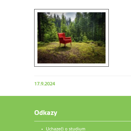
17.9.2024
Odkazy
Uchazeči o studium