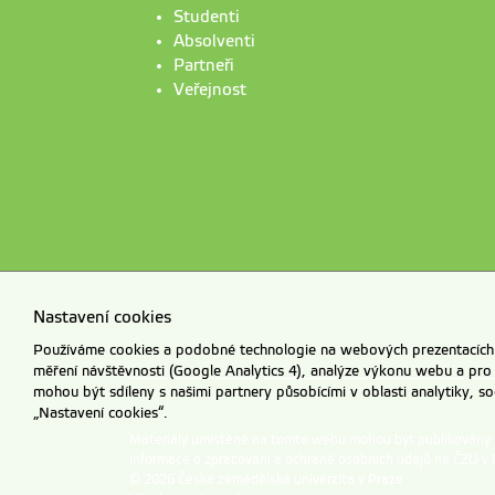
Studenti
Absolventi
Partneři
Veřejnost
Nastavení cookies
Používáme cookies a podobné technologie na webových prezentacích Č
měření návštěvnosti (Google Analytics 4), analýze výkonu webu a pro
mohou být sdíleny s našimi partnery působícími v oblasti analytiky, s
„Nastavení cookies“.
Materiály umístěné na tomto webu mohou být publikovány
Informace o zpracování a ochraně osobních údajů na ČZU v 
© 2026 Česká zemědělská univerzita v Praze