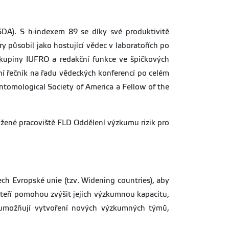
DA). S h-indexem 89 se díky své produktivitě
y působil jako hostující vědec v laboratořích po
 skupiny IUFRO a redakční funkce ve špičkových
ní řečník na řadu vědeckých konferencí po celém
ntomological Society of America a Fellow of the
ložené pracoviště FLD Oddělení výzkumu rizik pro
ch Evropské unie (tzv. Widening countries), aby
 kteří pomohou zvýšit jejich výzkumnou kapacitu,
y umožňují vytvoření nových výzkumných týmů,