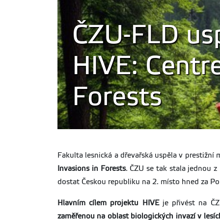
ČZU-FLD usp
HIVE: Centre
Forests
Fakulta lesnická a dřevařská uspěla v prestižn
Invasions in Forests
. ČZU se tak stala jednou z
dostat Českou republiku na 2. místo hned za Po
Hlavním cílem projektu HIVE
je přivést na Č
zaměřenou na oblast biologických invazí v lesíc