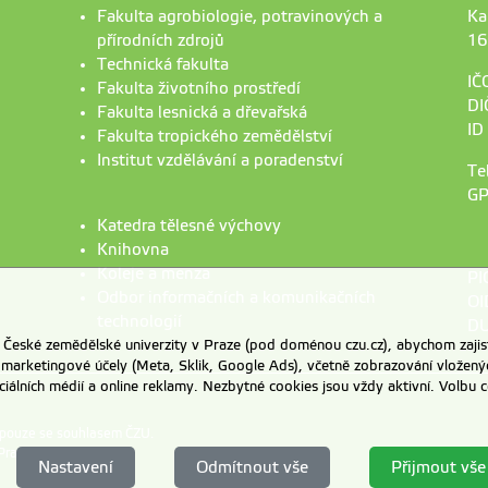
Fakulta agrobiologie, potravinových a
Ka
přírodních zdrojů
16
Technická fakulta
IČ
Fakulta životního prostředí
DI
Fakulta lesnická a dřevařská
ID
Fakulta tropického zemědělství
Institut vzdělávání a poradenství
Te
GP
Katedra tělesné výchovy
Knihovna
Koleje a menza
PI
Odbor informačních a komunikačních
OI
technologií
DU
eské zemědělské univerzity v Praze (pod doménou czu.cz), abychom zajist
 marketingové účely (Meta, Sklik, Google Ads), včetně zobrazování vložený
ociálních médií a online reklamy. Nezbytné cookies jsou vždy aktivní. Volb
 pouze se souhlasem ČZU.
Praze
.
Nastavení
Odmítnout vše
Přijmout vše