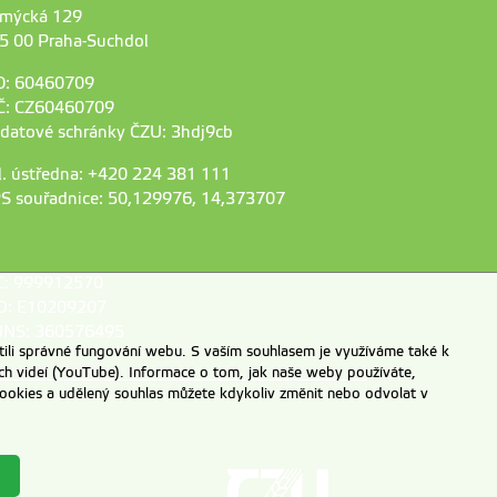
mýcká 129
5 00 Praha-Suchdol
O: 60460709
Č: CZ60460709
 datové schránky ČZU: 3hdj9cb
l. ústředna: +420 224 381 111
S souřadnice: 50,129976, 14,373707
C: 999912570
D: E10209207
NS: 360576495
ili správné fungování webu. S vaším souhlasem je využíváme také k
ch videí (YouTube). Informace o tom, jak naše weby používáte,
u cookies a udělený souhlas můžete kdykoliv změnit nebo odvolat v