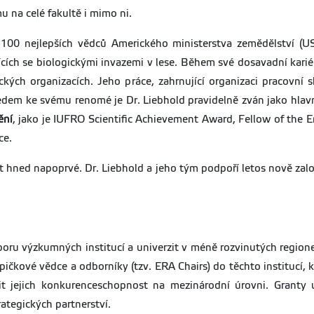
mu na celé fakultě i mimo ni.
100 nejlepších vědců Amerického ministerstva zemědělství (US
cích se biologickými invazemi v lese. Během své dosavadní kariér
ckých organizacích. Jeho práce, zahrnující organizaci pracovní
edem ke svému renomé je Dr. Liebhold pravidelně zván jako hlav
ění
, jako je IUFRO Scientific Achievement Award, Fellow of the E
ce.
at hned napoprvé. Dr. Liebhold a jeho tým podpoří letos nově za
ru výzkumných institucí a univerzit v méně rozvinutých regione
pičkové vědce a odborníky (tzv. ERA Chairs) do těchto institucí,
ýšit jejich konkurenceschopnost na mezinárodní úrovni. Grant
rategických partnerství.