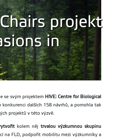
hairs projekt
asions in
ope se svým projektem
HIVE: Centre for Biological
at v konkurenci dalších 158 návrhů, a pomohla tak
ých projektů v této výzvě.
ytvořit
kolem něj
trvalou výzkumnou skupinu
vací na FLD, podpořit mobilitu mezi výzkumníky a