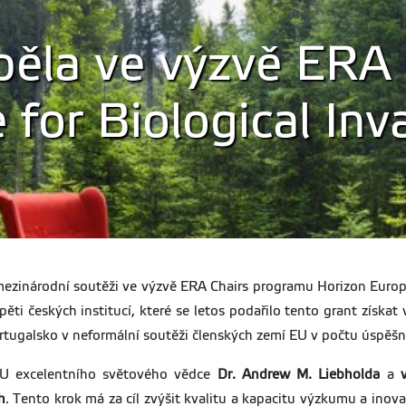
ěla ve výzvě ERA C
 for Biological Inv
í mezinárodní soutěži ve výzvě ERA Chairs programu Horizon Eur
 pěti českých institucí, které se letos podařilo tento grant získ
rtugalsko v neformální soutěži členských zemí EU v počtu úspěšn
ZU excelentního světového vědce
Dr. Andrew M. Liebholda
a
v
h
. Tento krok má za cíl zvýšit kvalitu a kapacitu výzkumu a ino