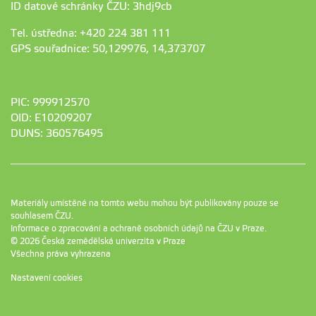
ID datové schránky ČZU: 3hdj9cb
Tel. ústředna: +420 224 381 111
GPS souřadnice: 50,129976, 14,373707
PIC: 999912570
OID: E10209207
DUNS: 360576495
Materiály umístěné na tomto webu mohou být publikovány pouze se
souhlasem ČZU.
Informace o zpracování a ochraně osobních údajů na ČZU v Praze
.
© 2026 Česká zemědělská univerzita v Praze
Všechna práva vyhrazena
Nastavení cookies