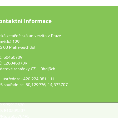
ontaktní informace
ská zemědělská univerzita v Praze
mýcká 129
5 00 Praha-Suchdol
O: 60460709
Č: CZ60460709
 datové schránky ČZU: 3hdj9cb
l. ústředna: +420 224 381 111
S souřadnice: 50,129976, 14,373707
C: 999912570
D: E10209207
NS: 360576495