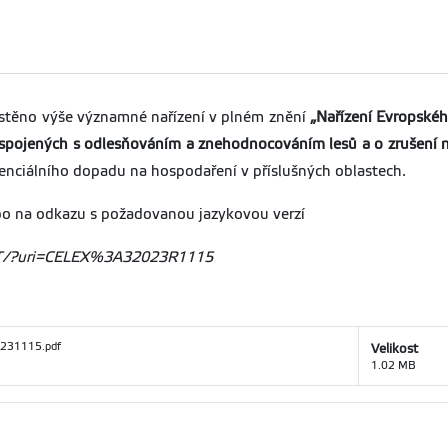
stěno výše významné nařízení v plném znění
„Nařízení Evropskéh
spojených s odlesňováním a znehodnocováním lesů a o zrušení n
enciálního dopadu na hospodaření v příslušných oblastech.
nebo na odkazu s požadovanou jazykovou verzí
/TXT/?uri=CELEX%3A32023R1115
20231115.pdf
Velikost
1.02 MB