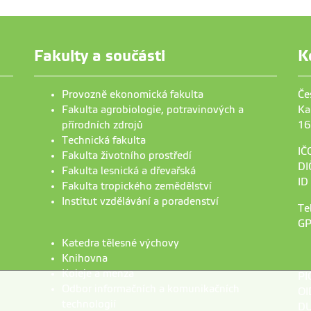
Fakulty a součásti
K
Provozně ekonomická fakulta
Če
Fakulta agrobiologie, potravinových a
Ka
přírodních zdrojů
16
Technická fakulta
IČ
Fakulta životního prostředí
DI
Fakulta lesnická a dřevařská
ID
Fakulta tropického zemědělství
Institut vzdělávání a poradenství
Te
GP
Katedra tělesné výchovy
Knihovna
Koleje a menza
PI
Odbor informačních a komunikačních
OI
technologií
DU