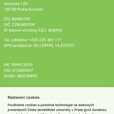
Kamýcká 129
165 00 Praha-Suchdol
IČO: 60460709
DIČ: CZ60460709
ID datové schránky ČZU: 3hdj9cb
Tel. ústředna: +420 224 381 111
GPS souřadnice: 50,129976, 14,373707
PIC: 999912570
OID: E10209207
DUNS: 360576495
Nastavení cookies
Materiály umístěné na tomto webu mohou být publikovány pouze se
Používáme cookies a podobné technologie na webových
souhlasem ČZU.
prezentacích České zemědělské univerzity v Praze (pod doménou
Informace o zpracování a ochraně osobních údajů na ČZU v Praze
.