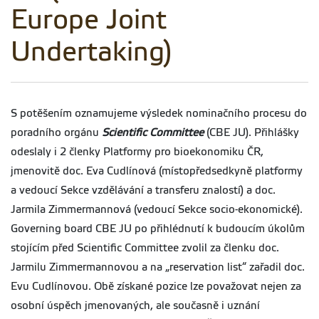
Europe Joint
Undertaking)
S potěšením oznamujeme výsledek nominačního procesu do
poradního orgánu
Scientific Committee
(CBE JU). Přihlášky
odeslaly i 2 členky Platformy pro bioekonomiku ČR,
jmenovitě doc. Eva Cudlínová (místopředsedkyně platformy
a vedoucí Sekce vzdělávání a transferu znalostí) a doc.
Jarmila Zimmermannová (vedoucí Sekce socio-ekonomické).
Governing board CBE JU po přihlédnutí k budoucím úkolům
stojícím před Scientific Committee zvolil za členku doc.
Jarmilu Zimmermannovou a na „reservation list“ zařadil doc.
Evu Cudlínovou. Obě získané pozice lze považovat nejen za
osobní úspěch jmenovaných, ale současně i uznání