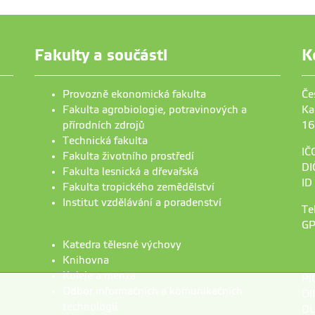
Fakulty a součásti
K
Provozně ekonomická fakulta
Če
Fakulta agrobiologie, potravinových a
Ka
přírodních zdrojů
16
Technická fakulta
IČ
Fakulta životního prostředí
DI
Fakulta lesnická a dřevařská
ID
Fakulta tropického zemědělství
Institut vzdělávání a poradenství
Te
GP
Katedra tělesné výchovy
Knihovna
Koleje a menza
PI
Odbor informačních a komunikačních
OI
technologií
DU