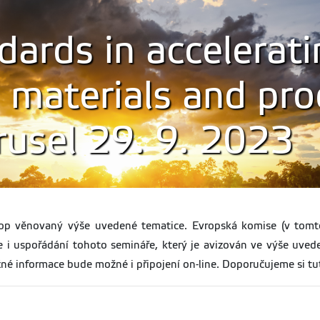
dards in accelerat
 materials and pro
usel 29. 9. 2023
op věnovaný výše uvedené tematice. Evropská komise (v tom
e i uspořádání tohoto semináře, který je avizován ve výše uv
né informace bude možné i připojení on-line. Doporučujeme si tu