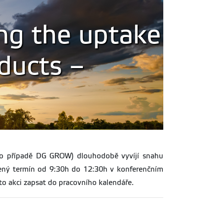
ing the uptake
ducts –
to případě DG GROW) dlouhodobě vyvíjí snahu
edený termín od 9:30h do 12:30h v konferenčním
to akci zapsat do pracovního kalendáře.