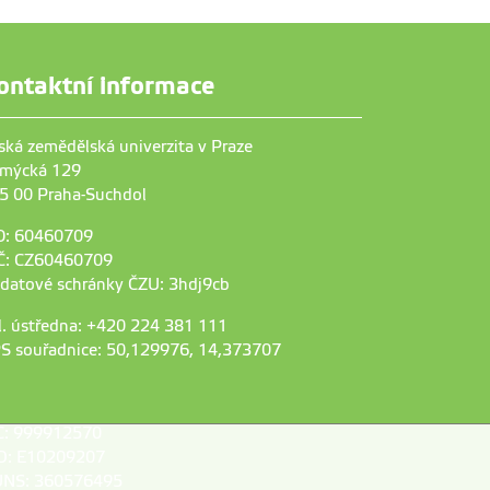
ontaktní informace
ská zemědělská univerzita v Praze
mýcká 129
5 00 Praha-Suchdol
O: 60460709
Č: CZ60460709
 datové schránky ČZU: 3hdj9cb
l. ústředna: +420 224 381 111
S souřadnice: 50,129976, 14,373707
C: 999912570
D: E10209207
NS: 360576495