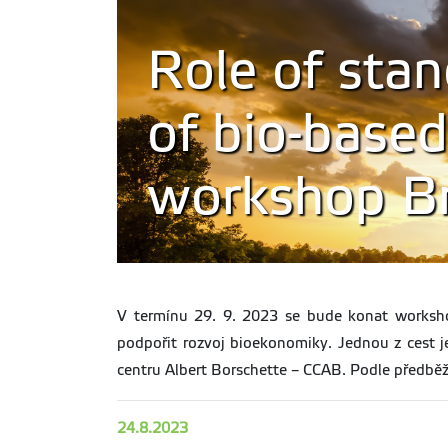
Role of stan
of bio-based
workshop Br
V termínu 29. 9. 2023 se bude konat worksh
podpořit rozvoj bioekonomiky. Jednou z cest j
centru Albert Borschette – CCAB. Podle předběž
24.8.2023