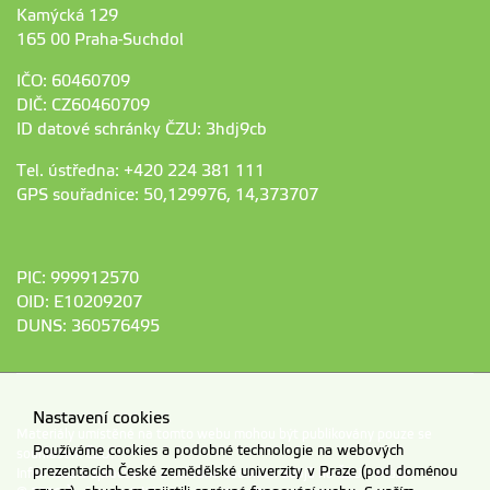
Kamýcká 129
165 00 Praha-Suchdol
IČO: 60460709
DIČ: CZ60460709
ID datové schránky ČZU: 3hdj9cb
Tel. ústředna: +420 224 381 111
GPS souřadnice: 50,129976, 14,373707
PIC: 999912570
OID: E10209207
DUNS: 360576495
Nastavení cookies
Materiály umístěné na tomto webu mohou být publikovány pouze se
Používáme cookies a podobné technologie na webových
souhlasem ČZU.
prezentacích České zemědělské univerzity v Praze (pod doménou
Informace o zpracování a ochraně osobních údajů na ČZU v Praze
.