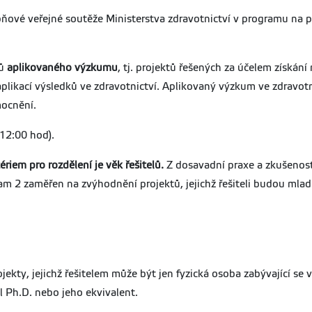
pňové veřejné soutěže Ministerstva zdravotnictví v programu na
tů
aplikovaného výzkumu
, tj. projektů řešených za účelem získá
likací výsledků ve zdravotnictví. Aplikovaný výzkum ve zdravotn
mocnění.
12:00 hod).
riem pro rozdělení je věk řešitelů.
Z dosavadní praxe a zkušenost
ram 2 zaměřen na zvýhodnění projektů, jejichž řešiteli budou mlad
kty, jejichž řešitelem může být jen fyzická osoba zabývající se
l Ph.D. nebo jeho ekvivalent.