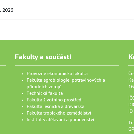
. 2026
Fakulty a součásti
K
Provozně ekonomická fakulta
Če
Fakulta agrobiologie, potravinových a
Ka
přírodních zdrojů
16
Technická fakulta
IČ
Fakulta životního prostředí
DI
Fakulta lesnická a dřevařská
ID
Fakulta tropického zemědělství
Institut vzdělávání a poradenství
Te
GP