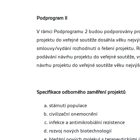
Podprogram II
V rámci Podprogramu 2 budou podporovány projek
projektu do veřejné soutěže dosáhla věku nejvýš
smlouvy/vydání rozhodnutí o řešení projektu. R
podávání návrhu projektu do veřejné soutěže, 
návrhu projektu do veřejné soutěže věku nejvýše
Specifikace odborného zaměření projektů
stárnutí populace
civilizační onemocnění
infekce a antimikrobiální rezistence
rozvoj nových biotechnologií
hledání nových molekul s terapeutickými 