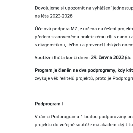
Dovolujeme si upozornit na vyhlášení jednostu
na léta 2023-2026.
Účelová podpora MZ je určena na řešení projek
předem stanovenému praktickému cíli s danou ap
s diagnostikou, léčbou a prevencí lidských one
Soutěžní lhůta končí dnem
29. června 2022
(do 
Program je členěn na dva podprogramy, kdy krité
zvyšuje věk řešitelů projektů, proto je Podprog
Podprogram I
V rámci Podprogramu 1 budou podporovány proje
projektu do veřejné soutěže má akademický titu