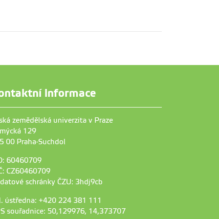
ontaktní informace
ská zemědělská univerzita v Praze
mýcká 129
5 00 Praha-Suchdol
O: 60460709
Č: CZ60460709
 datové schránky ČZU: 3hdj9cb
l. ústředna: +420 224 381 111
S souřadnice: 50,129976, 14,373707