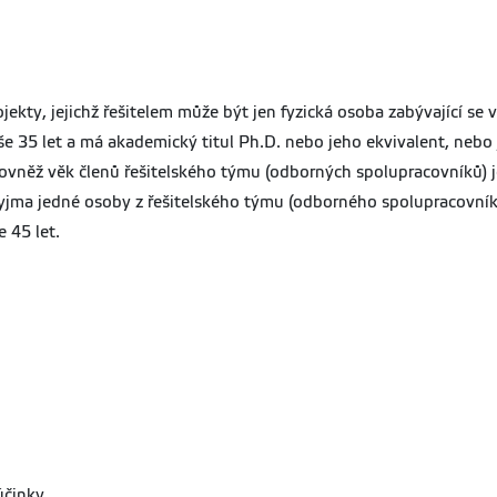
ty, jejichž řešitelem může být jen fyzická osoba zabývající se
e 35 let a má akademický titul Ph.D. nebo jeho ekvivalent, nebo j
ovněž věk členů řešitelského týmu (odborných spolupracovníků) 
vyjma jedné osoby z řešitelského týmu (odborného spolupracovní
 45 let.
účinky