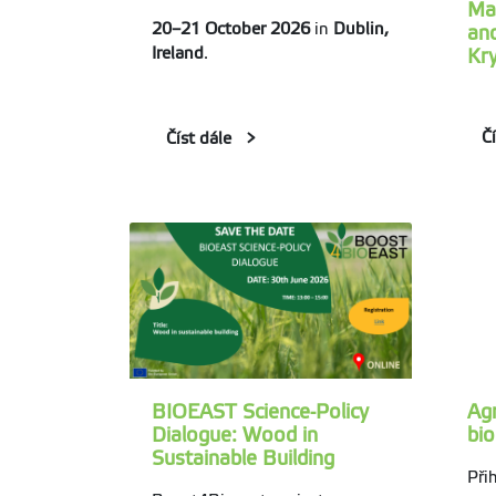
Ma
20–21 October 2026
in
Dublin,
an
Ireland
.
Kry
Č
Číst dále
BIOEAST Science-Policy
Agr
Dialogue: Wood in
bi
Sustainable Building
Při