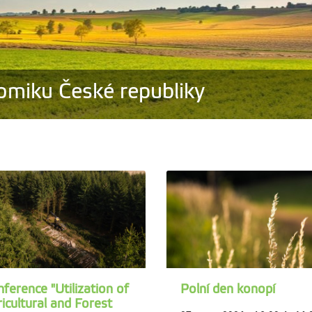
omiku České republiky
ference "Utilization of
Polní den konopí
icultural and Forest