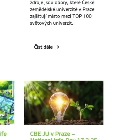
zdroje jsou obory, které České
zemědělské univerzitě v Praze
zajišťují místo mezi TOP 100
světových univerzit.
Číst dále
ife
CBE JU v Praze –