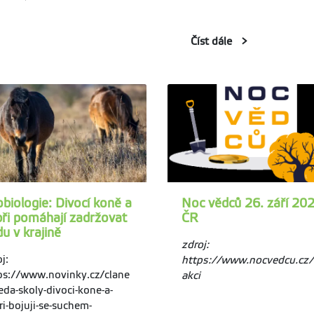
Číst dále
biologie: Divocí koně a
Noc vědců 26. září 20
ři pomáhají zadržovat
ČR
u v krajině
zdroj:
j:
https://www.nocvedcu.cz/
ps://www.novinky.cz/clane
akci
eda-skoly-divoci-kone-a-
ri-bojuji-se-suchem-