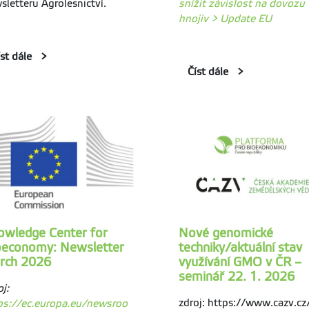
sletteru Agrolesnictví.
snížit závislost na dovozu
hnojiv > Update EU
íst dále
Číst dále
owledge Center for
Nové genomické
oeconomy: Newsletter
techniky/aktuální stav
rch 2026
využívání GMO v ČR –
seminář 22. 1. 2026
j:
zdroj: https://www.cazv.cz
ps://ec.europa.eu/newsroo