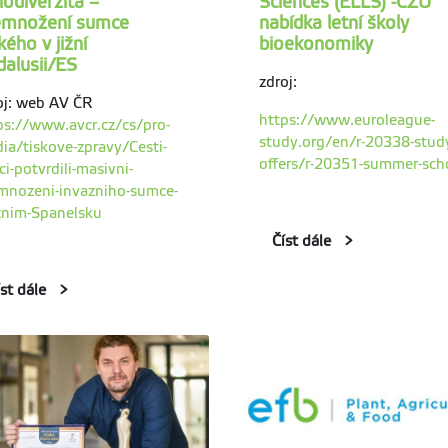
iodiverzita –
Sciences (ELLS) -ČZU
emnožení sumce
nabídka letní školy
kého v jižní
bioekonomiky
alusii/ES
zdroj:
oj: web AV ČR
https://www.euroleague-
ps://www.avcr.cz/cs/pro-
study.org/en/r-20338-stud
ia/tiskove-zpravy/Cesti-
offers/r-20351-summer-sch
ci-potvrdili-masivni-
mnozeni-invazniho-sumce-
iznim-Spanelsku
Číst dále
íst dále