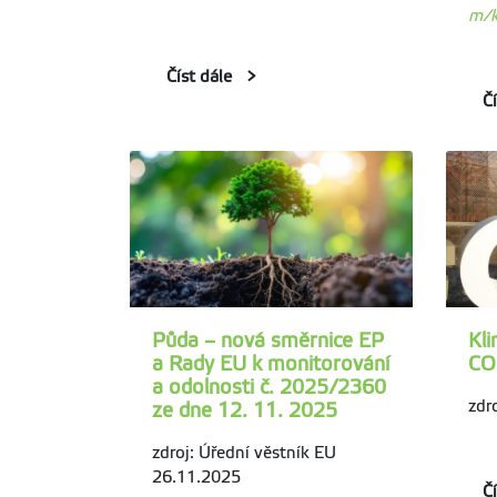
m/k
Číst dále
Č
Půda – nová směrnice EP
Kli
a Rady EU k monitorování
COP
a odolnosti č. 2025/2360
zdr
ze dne 12. 11. 2025
zdroj: Úřední věstník EU
26.11.2025
Č