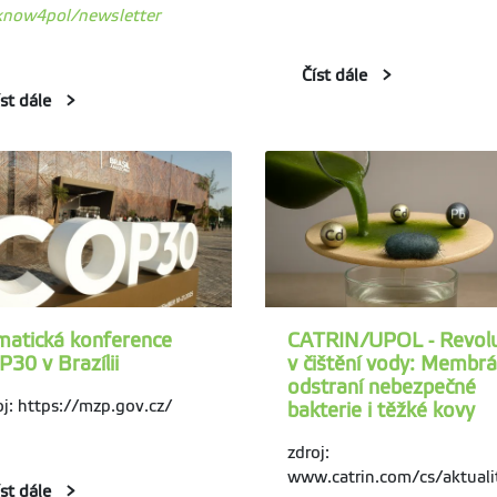
now4pol/newsletter
Číst dále
íst dále
matická konference
CATRIN/UPOL - Revol
30 v Brazílii
v čištění vody: Membr
odstraní nebezpečné
oj: https://mzp.gov.cz/
bakterie i těžké kovy
zdroj:
www.catrin.com/cs/aktuali
íst dále