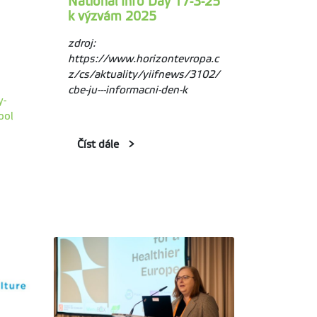
National Info Day 17-3-25
k výzvám 2025
zdroj:
https://www.horizontevropa.c
z/cs/aktuality/yiifnews/3102/
cbe-ju---informacni-den-k
y-
ool
Číst dále