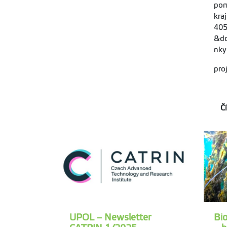
pom
kraj
405
&do
nky
pro
Č
UPOL – Newsletter
Bi