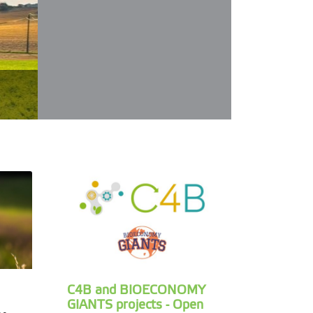
C4B and BIOECONOMY
GIANTS projects - Open