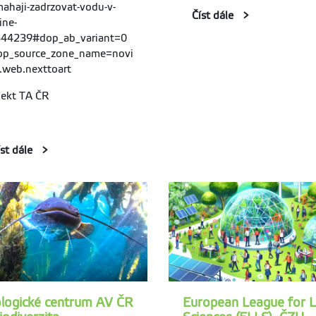
ahaji-zadrzovat-vodu-v-
Číst dále
ine-
44239#dop_ab_variant=0
p_source_zone_name=novi
.web.nexttoart
jekt TA ČR
íst dále
ologické centrum AV ČR
European League for L