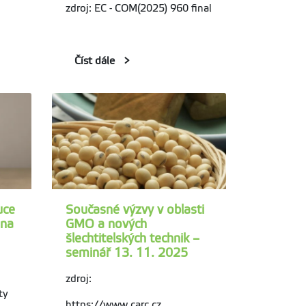
zdroj: EC - COM(2025) 960 final
Číst dále
uce
Současné výzvy v oblasti
ána
GMO a nových
šlechtitelských technik –
seminář 13. 11. 2025
zdroj:
ty
https://www.carc.cz