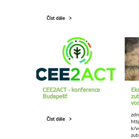
Číst dále
CEE2ACT - konference
Eko
Budapešť
zub
vod
zdro
Číst dále
htt
k/v
zub