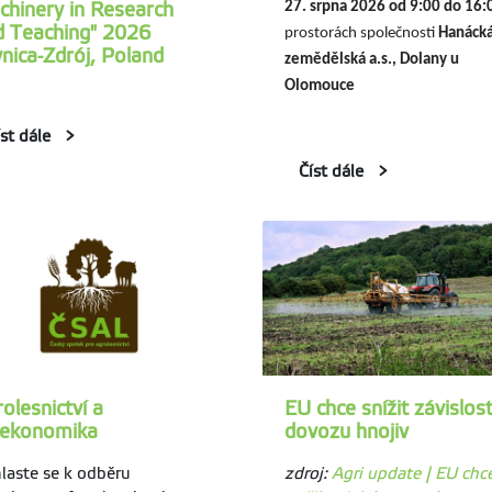
chinery in Research
27. srpna 2026 od 9:00 do 16
d Teaching" 2026
prostorách společnosti
Hanáck
nica-Zdrój, Poland
zemědělská a.s., Dolany u
Olomouce
íst dále
Číst dále
olesnictví a
EU chce snížit závislos
oekonomika
dovozu hnojiv
hlaste se k odběru
zdroj:
Agri update | EU chc