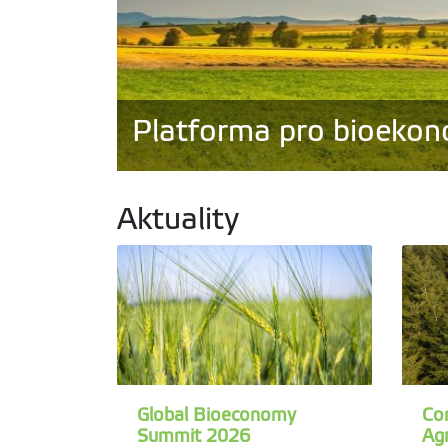
Platforma pro bioekon
Aktuality
Global Bioeconomy
Con
Summit 2026
Agr