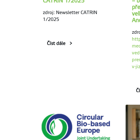
CATRIN 1/2025
– b
př
zdroj: Newsletter CATRIN
vel
1/2025
And
zdr
htt
Číst dále
med
ved
pre
v-j
Č