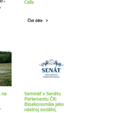
:00
v
Calls
á
Číst dále
t na
Seminář v Senátu
Parlamentu ČR:
Bioekonomika jako
e
nástroj sociální,