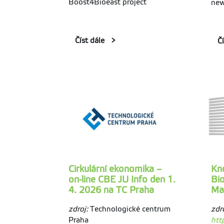
Boost4Bioeast project
new
Číst dále
Č
Cirkulární ekonomika –
Kn
on-line CBE JU Info den 1.
Bi
4. 2026 na TC Praha
Ma
zdroj:
Technologické centrum
zdro
Praha
htt